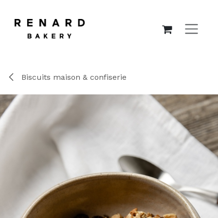
SE RENDRE AU CONTENU
Biscuits maison & confiserie