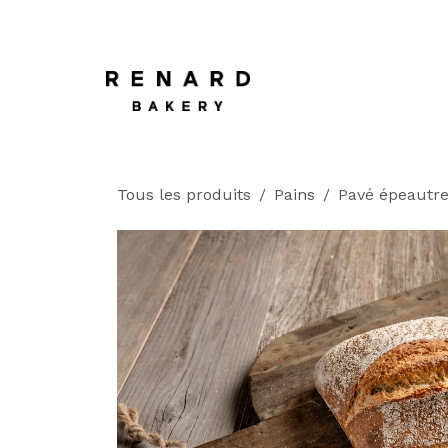
SE RENDRE AU CONTENU
Page d'accueil
à pro
Tous les produits
Pains
Pavé épeautr