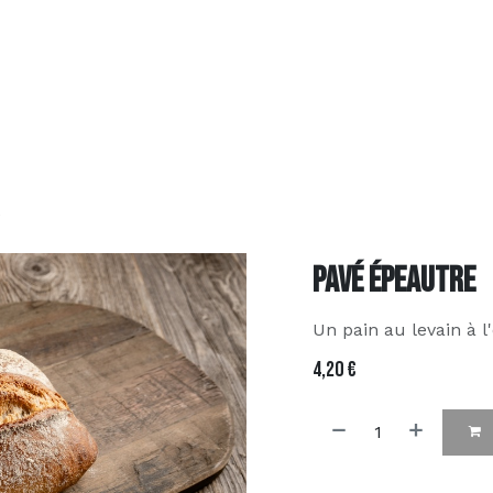
pos
assortiment
Contactez-nous
FAQ
commander en l
e
Pavé épeautre
Un pain au levain à 
4,20
€