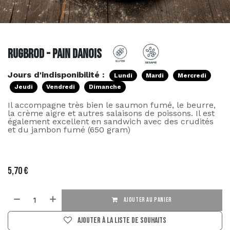
Rugbrod - Pain danois
Jours d'indisponibilité :
Lundi
Mardi
Mercredi
Jeudi
Vendredi
Dimanche
Il accompagne très bien le saumon fumé, le beurre,
la crème aigre et autres salaisons de poissons. Il est
également excellent en sandwich avec des crudités
et du jambon fumé (650 gram)
5,70
€
AJOUTER AU PANIER
Ajouter à la liste de souhaits