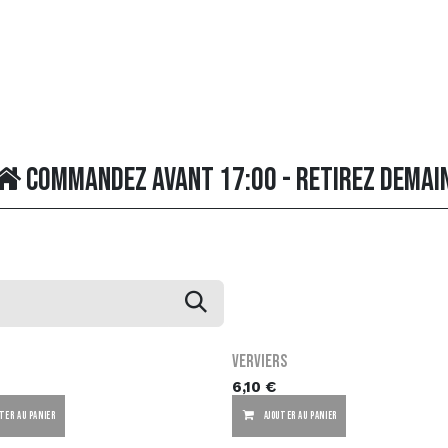
pos
assortiment
Contactez-nous
FAQ
commander en l
Commandez avant 17:00 - retirez demai
Verviers
6,10
€
TER AU PANIER
AJOUTER AU PANIER