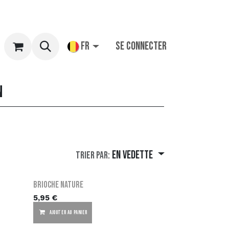
igne
FR
Se connecter
n
En vedette
Trier par:
Brioche Nature
5,95
€
AJOUTER AU PANIER