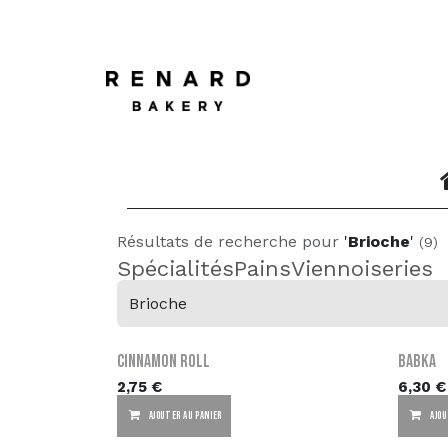
SE RENDRE AU CONTENU
Page d'accueil
à pro
Résultats de recherche pour
'
Brioche
'
(9)
Spécialités
Pains
Viennoiseries
Cinnamon Roll
Babka
2,75
€
6,30
€
AJOUTER AU PANIER
AJOU