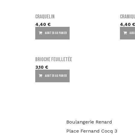
Craquelin
Cramiq
4,40
€
4,40
AJOUTER AU PANIER
AJOU
Brioche Feuilletée
3,10
€
AJOUTER AU PANIER
Boulangerie Renard
Place Fernand Cocq 3