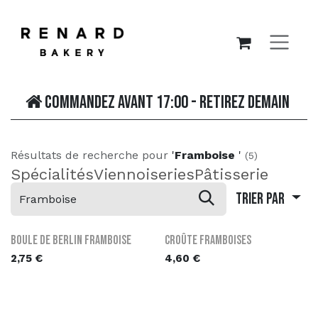
SE RENDRE AU CONTENU
Commandez avant 17:00 - retirez demain
Résultats de recherche pour
'
Framboise
'
(5)
Spécialités
Viennoiseries
Pâtisserie
Trier par
Boule de Berlin Framboise
Croûte framboises
2,75
€
4,60
€