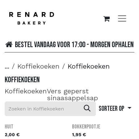
OVERSLAAN NAAR INHOUD
Bestel vandaag voor 17:00 - morgen ophalen
...
Koffiekoeken
Koffiekoeken
Koffiekoeken
Koffiekoeken
Vers geperst
sinaasappelsap
Sorteer op
Huit
Bokkenpootje
2,00
€
1,95
€