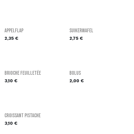
Appelflap
Suikerwafel
2,35
€
2,75
€
Brioche Feuilletée
Bolus
3,10
€
2,00
€
Croissant Pistache
3,10
€