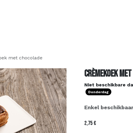
Over ons
Assortiment
Contact
FAQ
Bestel online
ek met chocolade
Crèmekoek met
Niet beschikbare d
Donderdag
Enkel beschikbaar
2,75
€