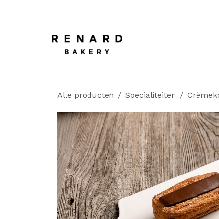
OVERSLAAN NAAR INHOUD
Startpagina
​
Alle producten
Specialiteiten
Crèmeko