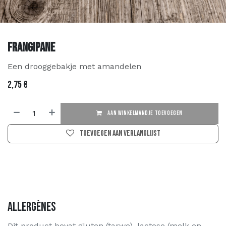
Frangipane
Een drooggebakje met amandelen
2,75
€
AAN WINKELMANDJE TOEVOEGEN
Toevoegen aan verlanglijst
Allergènes
Dit product bevat gluten (tarwe), lactose (melk en