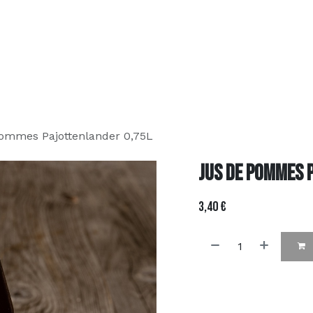
Over ons
Assortiment
Contact
FAQ
Bestel online
ommes Pajottenlander 0,75L
Jus de pommes 
3,40
€