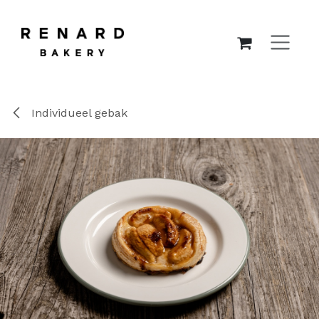
OVERSLAAN NAAR INHOUD
Individueel gebak